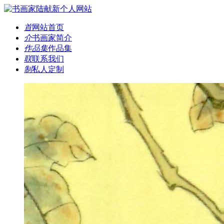
首
网站首页
介
书画家简介
作品集
作品集
联
联系我们
制
私人定制